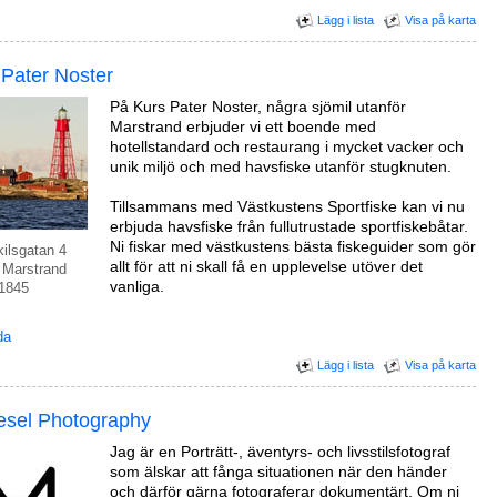
Lägg i lista
Visa på karta
 Pater Noster
På Kurs Pater Noster, några sjömil utanför
Marstrand erbjuder vi ett boende med
hotellstandard och restaurang i mycket vacker och
unik miljö och med havsfiske utanför stugknuten.
Tillsammans med Västkustens Sportfiske kan vi nu
erbjuda havsfiske från fullutrustade sportfiskebåtar.
Ni fiskar med västkustens bästa fiskeguider som gör
kilsgatan 4
allt för att ni skall få en upplevelse utöver det
 Marstrand
vanliga.
1845
da
Lägg i lista
Visa på karta
esel Photography
Jag är en Porträtt-, äventyrs- och livsstilsfotograf
som älskar att fånga situationen när den händer
och därför gärna fotograferar dokumentärt. Om ni