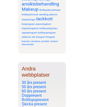
ansiktsbehandling
Makeup
Bröllopskoordinator
bröllopskonsult
wedding planner
tackkort
inbjudningar
festprogram
placeringskort
inbjudningskort
bröllopsinbjudan
vigselprogram
bröllopsprogram
eldshow
eld
fotograf
fotografi
äventyr
utomhus
porträtt
vackert
minnesvärt
Andra
webbplatser
30 års present
50 års present
60 års present
Doppresent
Bröllopspresent
Skicka present