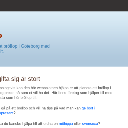
?
kat bröllop i Göteborg med
lt.
gifta sig är stort
ningsvis kan den här webbplatsen hjälpa er att planera ett bröllop i
g precis så som ni vill ha det. Här finns företag som hjälper till med
ta som hör bröllop till.
gå på ett bröllop och vill ha tips på vad man kan
ge bort i
pspresent
?
ka du kanske hjälpa till att ordna en
möhippa
eller
svensexa
?