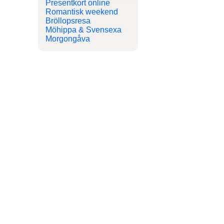
Presentkort online
Romantisk weekend
Bröllopsresa
Möhippa & Svensexa
Morgongåva