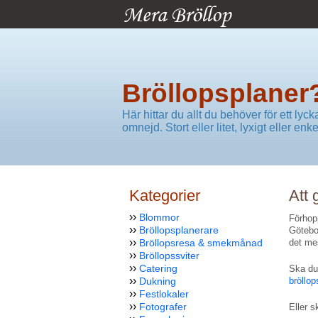
Bröllopsplaner
Här hittar du allt du behöver för ett lyc
omnejd. Stort eller litet, lyxigt eller enke
Kategorier
Att 
››
Blommor
Förhopp
››
Bröllopsplanerare
Götebor
››
Bröllopsresa & smekmånad
det mes
››
Bröllopssviter
››
Catering
Ska du 
››
Dukning
bröllo
››
Festlokaler
››
Fotografer
Eller s