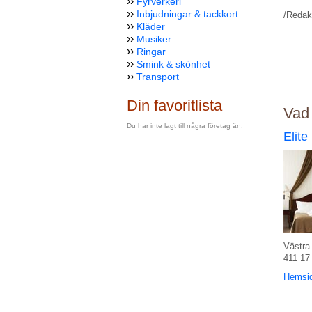
››
Fyrverkeri
››
Inbjudningar & tackkort
/Redak
››
Kläder
››
Musiker
››
Ringar
››
Smink & skönhet
››
Transport
Din favoritlista
Vad
Du har inte lagt till några företag än.
Elite
Västra
411 17
Hemsi