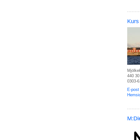
Kurs
Mjölke
440 30
0303-6
E-post
Hemsi
M:Di