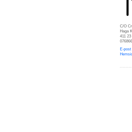
C/O Cr
Haga K
411 23
07686
E-post
Hemsi