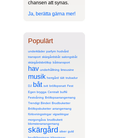
chansen att synas.
Ja, berätta gärna mer!
Populärt
underkläder
parfym
hudvård
transport
skärgårdsbåt
salongsbåt
skärgårdsbröllop
båttransport
hav
underhållning
limousine
musik
herrgård
tält
trubadur
båt
DJ
svit
bröllopsnatt
Fest
Egen brygga
Centralt
buffé
Festvåning
Bröllopsarrangemang
Trendigt Binderi
Brudbuketter
Bröllopsbuketter
arrangemang
förlovningsringar
vigselringar
morgongåva
brudbukett
blomsterarrangemang
skärgård
silver
guld
brudklänningar
klänningar