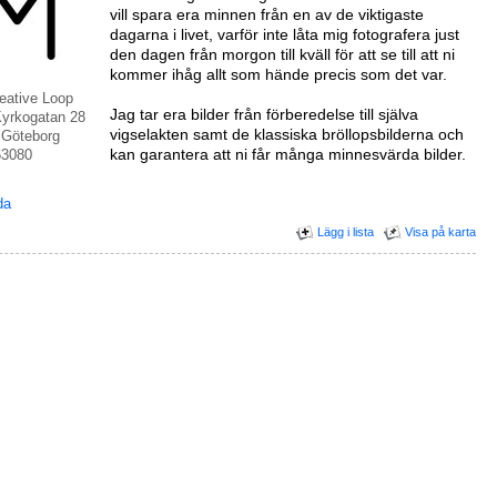
vill spara era minnen från en av de viktigaste
dagarna i livet, varför inte låta mig fotografera just
den dagen från morgon till kväll för att se till att ni
kommer ihåg allt som hände precis som det var.
eative Loop
Jag tar era bilder från förberedelse till själva
yrkogatan 28
vigselakten samt de klassiska bröllopsbilderna och
 Göteborg
kan garantera att ni får många minnesvärda bilder.
63080
da
Lägg i lista
Visa på karta